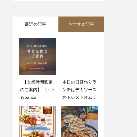
最近の記事
おすすめ記事
【営業時間変更
今日はいい天気で
本日の日替わりラ
自分だけのマイパ
のご案内】 いつ
す️ こんな日はテ
ンチはデミソース
ンケーキをぜひ‍
もpanca
ラスで
のドレスドオムラ
イス