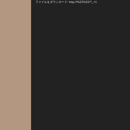
プ
ファイルをダウンロード: http://%22%22/?_=1
レ
ー
ヤ
ー