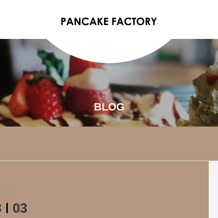
BLOG
2021
8
03