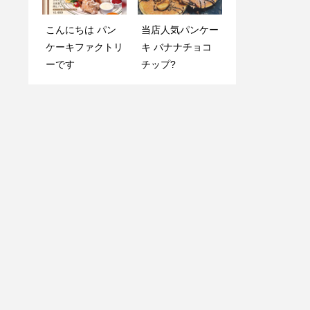
5月 21, 2020 @ 1
本日の日替わりラ
こんにちは パン
当店人気パンケー
5:05 当店は入
ンチはピリ辛チキ
ケーキファクトリ
キ バナナチョコ
ってすぐに手洗
ン
ーです
チップ?