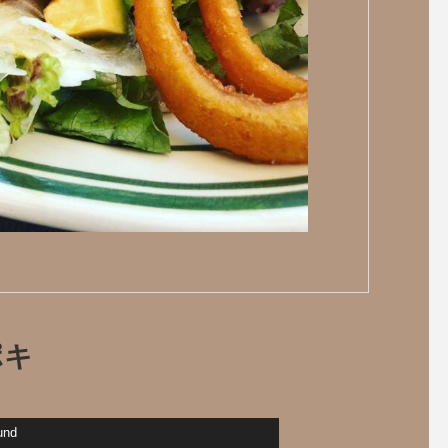
ポキ
und