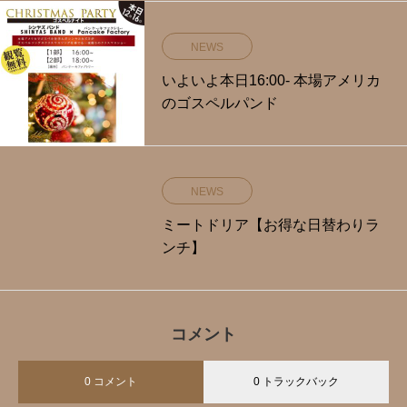
NEWS
いよいよ本日16:00- 本場アメリカ
のゴスペルパンド
NEWS
ミートドリア【お得な日替わりラ
ンチ】
コメント
0 コメント
0 トラックバック