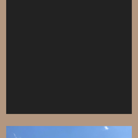
レ
ー
ヤ
ー