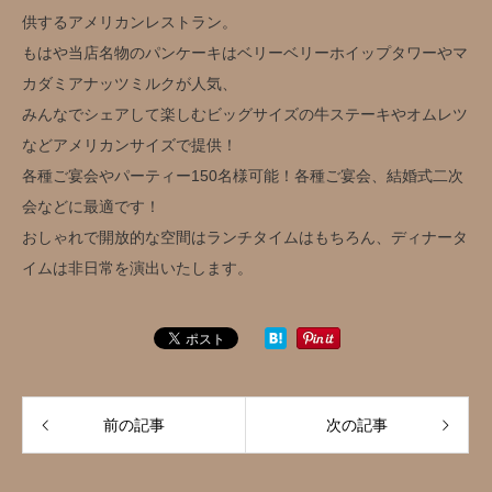
供するアメリカンレストラン。
もはや当店名物のパンケーキはベリーベリーホイップタワーやマ
カダミアナッツミルクが人気、
みんなでシェアして楽しむビッグサイズの牛ステーキやオムレツ
などアメリカンサイズで提供！
各種ご宴会やパーティー150名様可能！各種ご宴会、結婚式二次
会などに最適です！
おしゃれで開放的な空間はランチタイムはもちろん、ディナータ
イムは非日常を演出いたします。
前の記事
次の記事