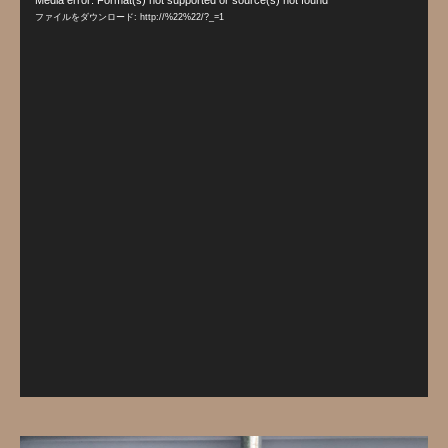
Media error: Format(s) not supported or source(s) not found
画
ファイルをダウンロード: http://%22%22/?_=1
プ
レ
ー
ヤ
ー