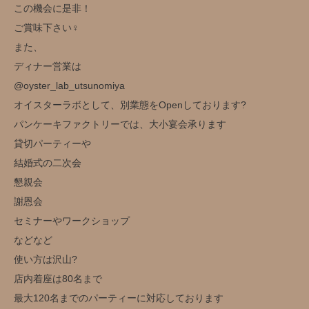
この機会に是非！
ご賞味下さい‍♀️
また、
ディナー営業は
@oyster_lab_utsunomiya
オイスターラボとして、別業態をOpenしております?
パンケーキファクトリーでは、大小宴会承ります
貸切パーティーや
結婚式の二次会
懇親会
謝恩会
セミナーやワークショップ
などなど
使い方は沢山?️
店内着座は80名まで
最大120名までのパーティーに対応しております