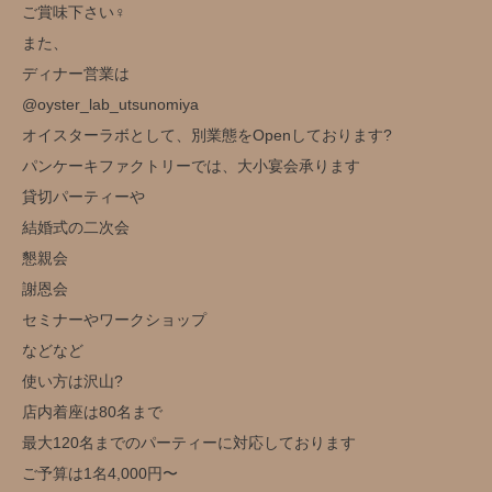
ご賞味下さい‍♀️
また、
ディナー営業は
@oyster_lab_utsunomiya
オイスターラボとして、別業態をOpenしております?
パンケーキファクトリーでは、大小宴会承ります
貸切パーティーや
結婚式の二次会
懇親会
謝恩会
セミナーやワークショップ
などなど
使い方は沢山?️
店内着座は80名まで
最大120名までのパーティーに対応しております
ご予算は1名4,000円〜