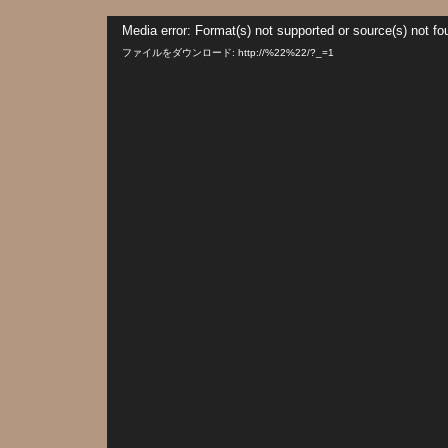
動
Media error: Format(s) not supported or source(s) not fo
画
プ
ファイルをダウンロード: http://%22%22/?_=1
レ
ー
ヤ
ー