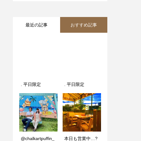
最近の記事
おすすめ記事
. 平日限定️
いちごスムージ
. 平日限定️
手掴みシーフード
ー
で 乾杯しません
か？‍
@chalkartpuffin_
本日も営業中…?