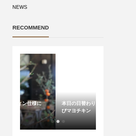
NEWS
RECOMMEND
仕様に
本日の日替わりランチはわさ
てりたまチキン
びマヨチキン
替わりランチ】