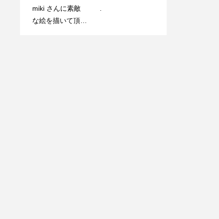
miki さんに素敵
.
な絵を描いて頂き
午後はパンケー
本日の日替わりラ
ました
キ?で ティータイ
ンチレモンソース
ム?はいかがです
のグリルチキン
か？