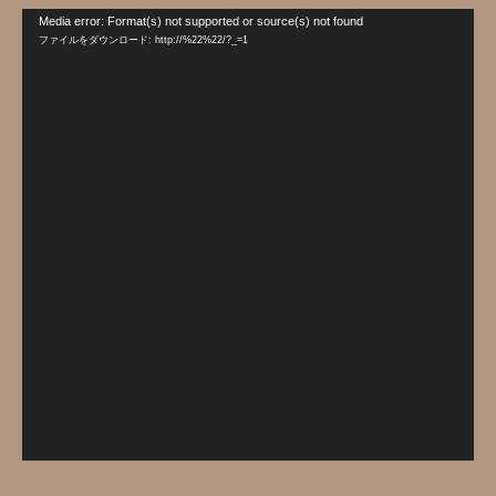
動
Media error: Format(s) not supported or source(s) not found
画
ファイルをダウンロード: http://%22%22/?_=1
プ
レ
ー
ヤ
ー