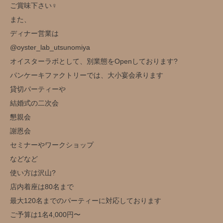
ご賞味下さい‍♀️
また、
ディナー営業は
@oyster_lab_utsunomiya
オイスターラボとして、別業態をOpenしております?
パンケーキファクトリーでは、大小宴会承ります
貸切パーティーや
結婚式の二次会
懇親会
謝恩会
セミナーやワークショップ
などなど
使い方は沢山?️
店内着座は80名まで
最大120名までのパーティーに対応しております
ご予算は1名4,000円〜