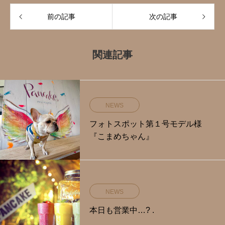
前の記事
次の記事
関連記事
NEWS
フォトスポット第１号モデル様
『こまめちゃん』
NEWS
本日も営業中…? .