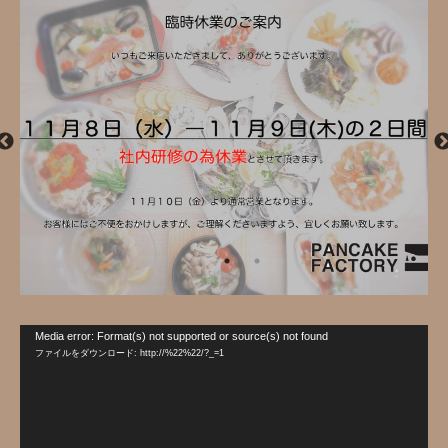
動
Media error: Format(s) not supported or source(s) not found
画
ファイルをダウンロード: http://%22%22/?_=1
プ
レ
ー
ヤ
ー