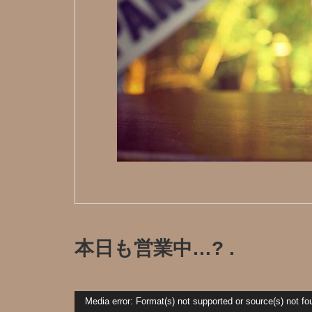
本日も営業中…? .
動
Media error: Format(s) not supported or source(s) not fo
画