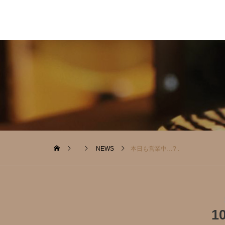
NEWS
本日も営業中…? .
1