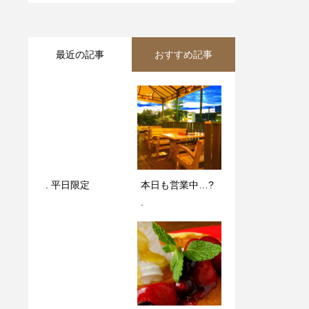
最近の記事
おすすめ記事
. 平日限定️
. 平日限定️
本日も営業中…?
本日の日替わりラ
.
ンチはエビ香るト
マトクリームパス
タ