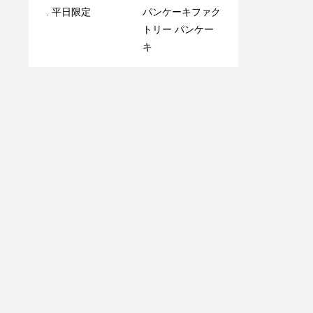
. 平日限定️
パンケーキファク
トリー パンケー
. 平日限定️
手掴みシーフード
キ
で 乾杯しません
か？‍