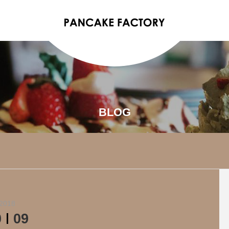
BLOG
2018
0
09