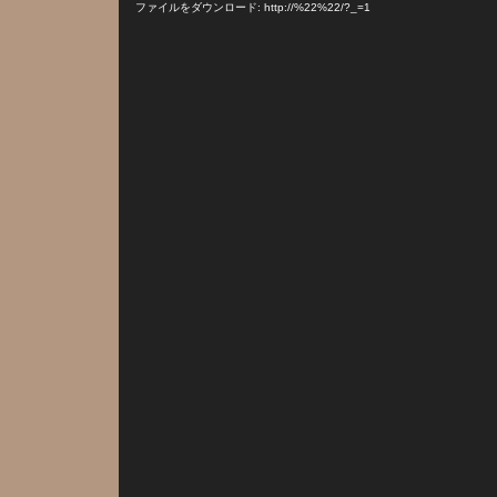
プ
ファイルをダウンロード: http://%22%22/?_=1
レ
ー
ヤ
ー