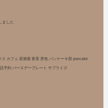
りしました
カフェ 居酒屋 夜景 景色 パンケーキ部 pancake
電話予約 バースデープレート サプライズ