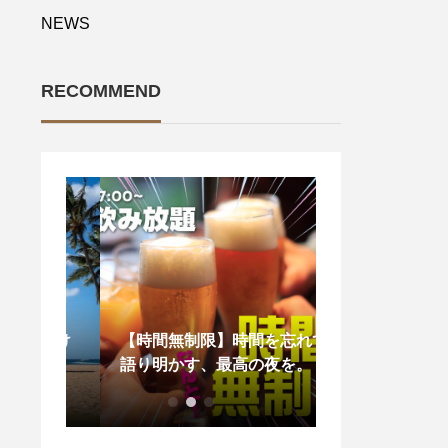
NEWS
RECOMMEND
R あけ
【時間無制限】時間を忘れて
本日の日替わり
語り明かす、最高の夜を。
香るトマトクリ