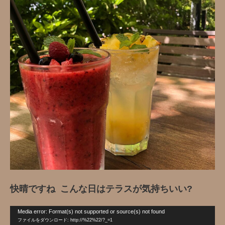
快晴ですね こんな日はテラスが気持ちいい?
動
Media error: Format(s) not supported or source(s) not found
画
ファイルをダウンロード: http://%22%22/?_=1
プ