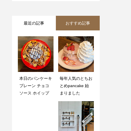
最近の記事
おすすめ記事
本日のパンケーキ
ワンちゃん用のリ
毎年人気のとちお
. ゆったり出来る
プレーン チョコ
ードかけと、水道
とめpancake 始
空間を多数ご用意
ソース ホイップ
も設置しました
まりました
致しました?️