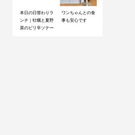
本日の日替わりラ
本日からお得に、
ワンちゃんとの食
ピザ ＆ パンケー
ンチ｜牡蠣と夏野
リニューアルとな
事も安心です
キ?は ランチ、デ
菜のピリ辛ソテー
りました
ィナー共に お召
し上がり頂けます‍