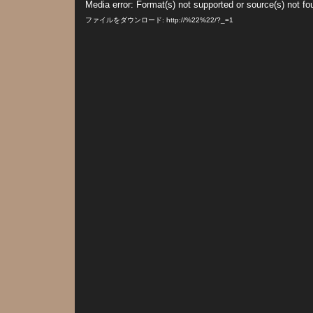
Media error: Format(s) not supported or source(s) not fo
画
プ
ファイルをダウンロード: http://%22%22/?_=1
レ
ー
ヤ
ー