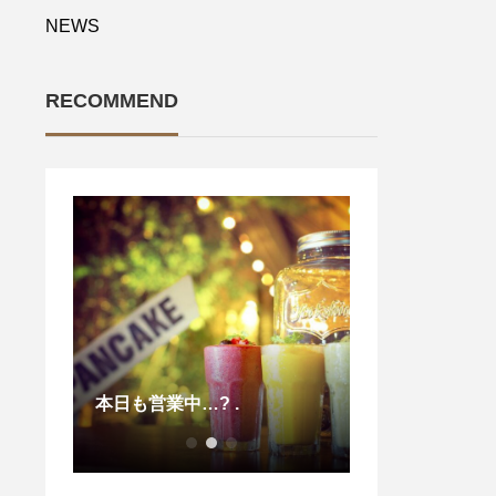
NEWS
RECOMMEND
4月 11, 2020 
本日も営業中…? .
アンアヒポキプ
も