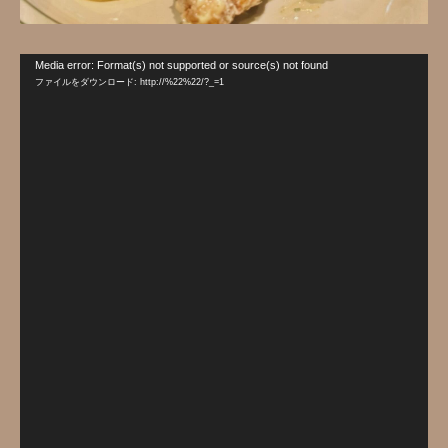
動
Media error: Format(s) not supported or source(s) not found
画
ファイルをダウンロード: http://%22%22/?_=1
プ
レ
ー
ヤ
ー