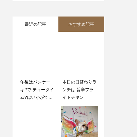
最近の記事
おすすめ記事
午後はパンケー
. 平日限定️
本日の日替わりラ
. 平日限定️
キ?で ティータイ
ンチは 旨辛フラ
ム?はいかがです
イドチキン
か？
. 平日限定️
. 平日限定️