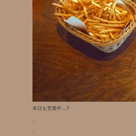
本日も営業中…?
.
.