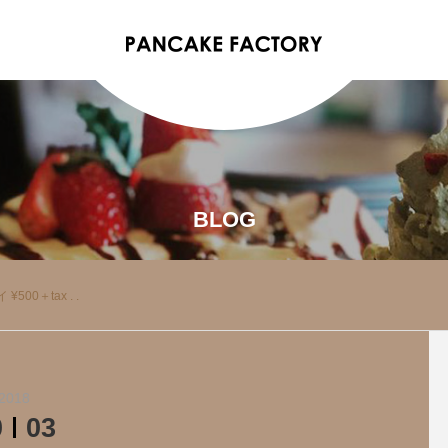
BLOG
500＋tax . .
2018
0
03