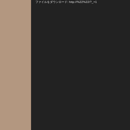
プ
ファイルをダウンロード: http://%22%22/?_=1
レ
ー
ヤ
ー