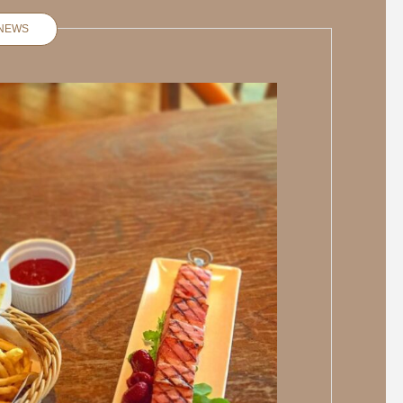
NEWS
本日の日替わりランチ
本日も営業中…? .
ソースのグリルチキン