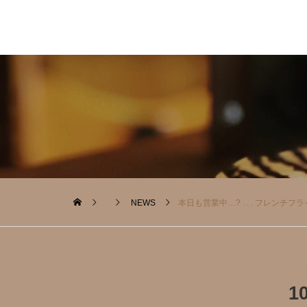
NEWS
本日も営業中…? . . . フレンチフライ ¥
1