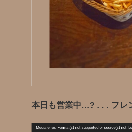
本日も営業中…? . . . フレン
動
Media error: Format(s) not supported or source(s) not fo
画