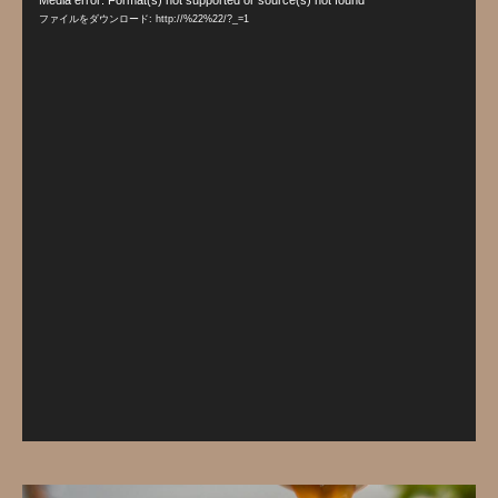
Media error: Format(s) not supported or source(s) not found
画
ファイルをダウンロード: http://%22%22/?_=1
プ
レ
ー
ヤ
ー