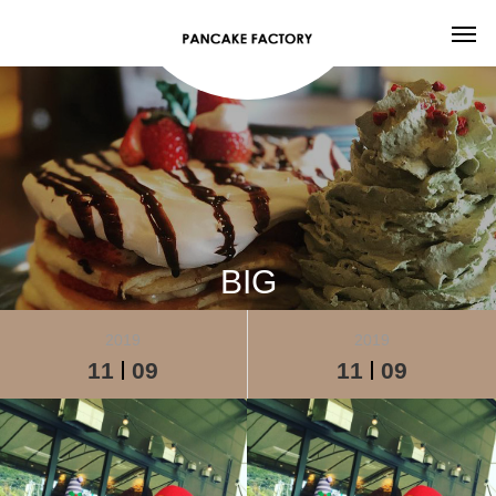
BIG
2019
2019
11
09
11
09