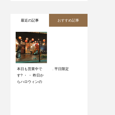
最近の記事
おすすめ記事
本日も営業中で
てりたまチキン丼
. 平日限定️
ワンちゃんとの食
す️? ・ ・ 昨日か
【お得な日替わり
事も安心です
らハロウィンの
ランチ】