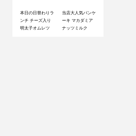
本日の日替わりラ
. 平日限定️
当店大人気パンケ
PF
ンチ チーズ入り
ーキ マカダミア
明太子オムレツ
ナッツミルク