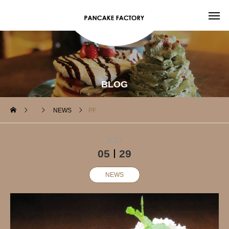
BLOG
NEWS
PF
2021
05
29
NEWS