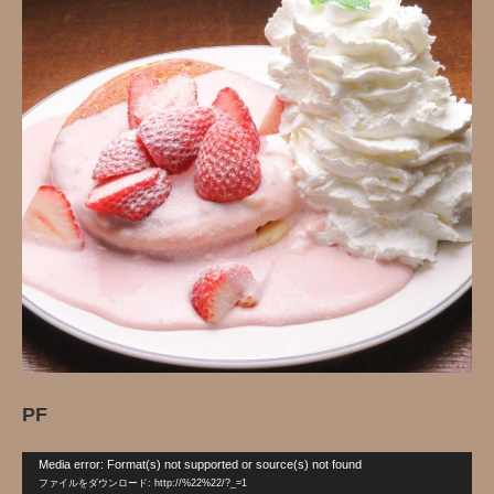
PF
動
Media error: Format(s) not supported or source(s) not found
画
ファイルをダウンロード: http://%22%22/?_=1
プ