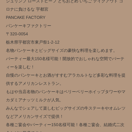
シュリンプ ローストビーフ とちおとめ いちご テイクアウト コ
ロナに負けるな 宇都宮
PANCAKE FACTORY
パンケーキファクトリー
〒320-0054
栃木県宇都宮市東戸祭1-2-12
名物パンケーキとビッグサイズの豪快な料理を楽しめます。
パーティー最大150名様可能！開放的でおしゃれな空間でパーテ
ィーを楽しむ！
自慢のパンケーキとお酒がすすむアラカルトなど多彩な料理を提
供するアメリカンレストラン。
もはや当店名物のパンケーキはベリーベリーホイップタワーやマ
カダミアナッツミルクが人気、
みんなでシェアして楽しむビッグサイズの牛ステーキやオムレツ
などアメリカンサイズで提供！
各種ご宴会やパーティー150名様可能！各種ご宴会、結婚式二次