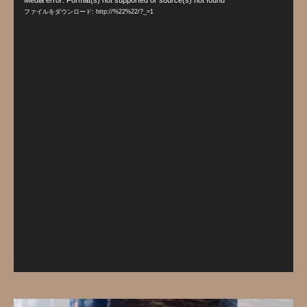
Media error: Format(s) not supported or source(s) not found
画
ファイルをダウンロード: http://%22%22/?_=1
プ
レ
ー
ヤ
ー