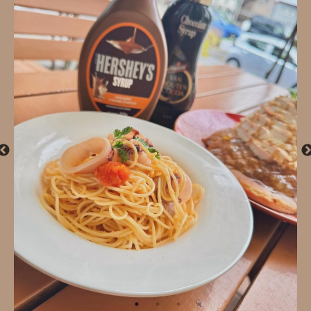
9
Y
t
P
A
_