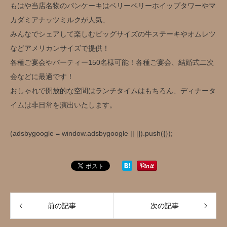
もはや当店名物のパンケーキはベリーベリーホイップタワーやマ
カダミアナッツミルクが人気、
みんなでシェアして楽しむビッグサイズの牛ステーキやオムレツ
などアメリカンサイズで提供！
各種ご宴会やパーティー150名様可能！各種ご宴会、結婚式二次
会などに最適です！
おしゃれで開放的な空間はランチタイムはもちろん、ディナータ
イムは非日常を演出いたします。
(adsbygoogle = window.adsbygoogle || []).push({});
前の記事
次の記事