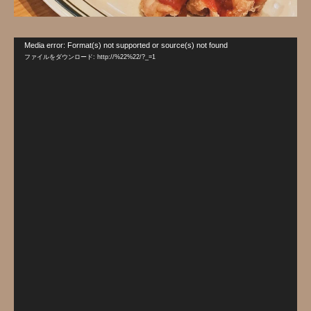
動
Media error: Format(s) not supported or source(s) not found
画
ファイルをダウンロード: http://%22%22/?_=1
プ
レ
ー
ヤ
ー