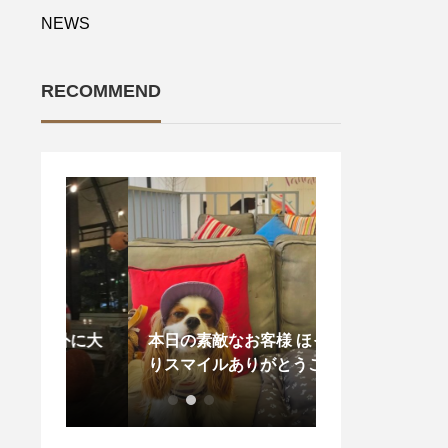
NEWS
RECOMMEND
お外に大
本日の素敵なお客様 ほっこ
. あいにくの
りスマイルありがとうござい
ますが️
ます︎