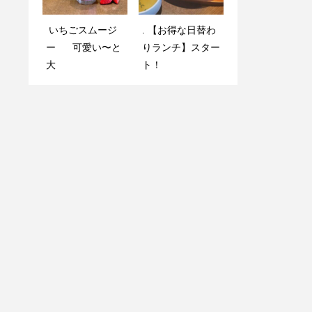
いちごスムージ
. 平日限定️
. 【お得な日替わ
. 平日限定️
ー 可愛い〜と
りランチ】スター
大
ト！