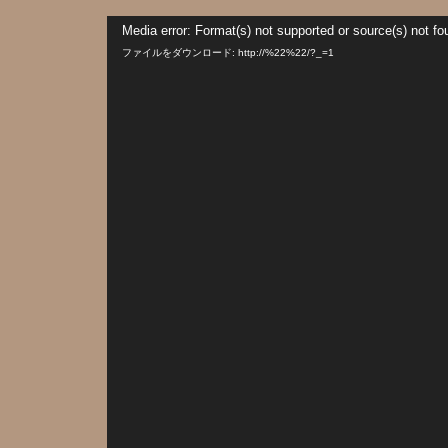
動
Media error: Format(s) not supported or source(s) not fo
画
プ
ファイルをダウンロード: http://%22%22/?_=1
レ
ー
ヤ
ー