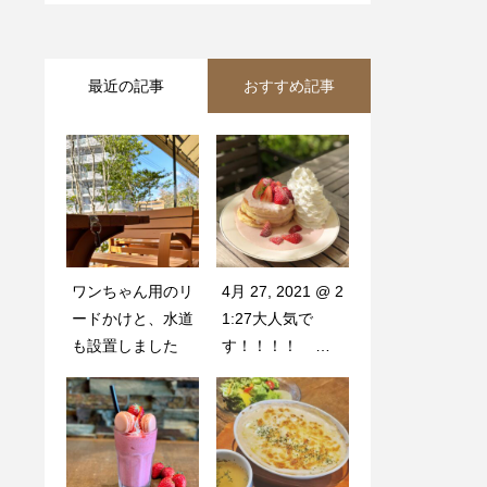
最近の記事
おすすめ記事
ワンちゃん用のリ
期間限定メニュー
4月 27, 2021 @ 2
. 平日限定️
ードかけと、水道
はみんなが大好き
1:27大人気で
も設置しました
苺です️ 新型コロ
す！！！！ 期
ナ対策として、ア
間
ルコールの設置や
換気こまめな除菌
をして対策をして
おります