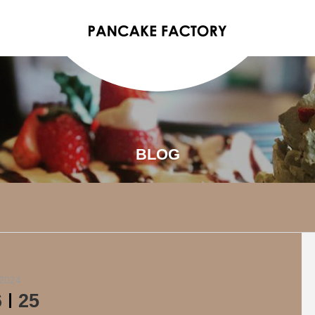
BLOG
2024
6
25