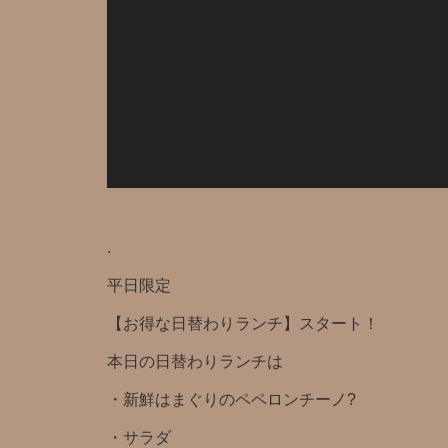
.
平日限定️
【お得な日替わりランチ】スタート！
本日の日替わりランチは
・新鮮はまぐりのペペロンチーノ?️
・サラダ