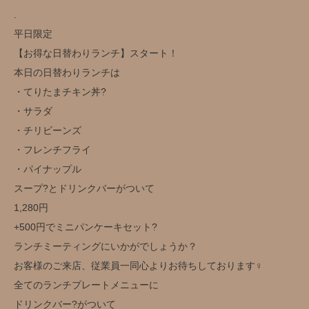
.
平日限定️
【お得な日替わりランチ】スタート！
本日の日替わりランチは
・てりたまチキン丼?
・サラダ
・チリビーンズ
・フレンチフライ
・パイナップル
スープ?とドリンクバー️がついて
1,280円️
+500円でミニパンケーキセット?
ランチミーティングにいかがでしょうか？
お客様のご来店、従業員一同心よりお待ちしております‍♀️
全てのランチプレートメニューに
ドリンクバー?がついて