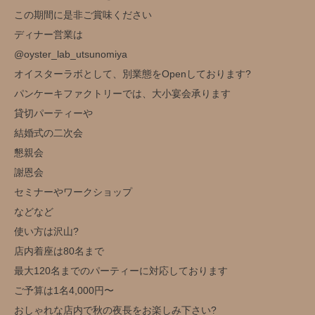
この期間に是非ご賞味ください
ディナー営業は
@oyster_lab_utsunomiya
オイスターラボとして、別業態をOpenしております?
パンケーキファクトリーでは、大小宴会承ります
貸切パーティーや
結婚式の二次会
懇親会
謝恩会
セミナーやワークショップ
などなど
使い方は沢山?️
店内着座は80名まで
最大120名までのパーティーに対応しております
ご予算は1名4,000円〜
おしゃれな店内で秋の夜長をお楽しみ下さい?