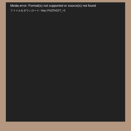
動
Media error: Format(s) not supported or source(s) not found
画
ファイルをダウンロード: http://%22%22/?_=1
プ
レ
ー
ヤ
ー