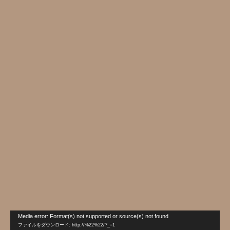
動
Media error: Format(s) not supported or source(s) not found
画
ファイルをダウンロード: http://%22%22/?_=1
プ