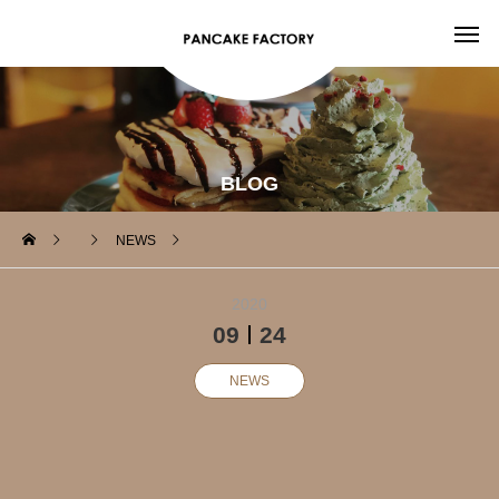
BLOG
NEWS
2020
09
24
NEWS