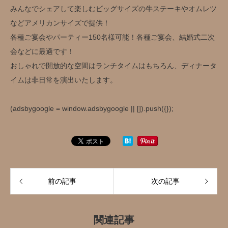
みんなでシェアして楽しむビッグサイズの牛ステーキやオムレツ
などアメリカンサイズで提供！
各種ご宴会やパーティー150名様可能！各種ご宴会、結婚式二次
会などに最適です！
おしゃれで開放的な空間はランチタイムはもちろん、ディナータ
イムは非日常を演出いたします。
(adsbygoogle = window.adsbygoogle || []).push({});
前の記事
次の記事
関連記事