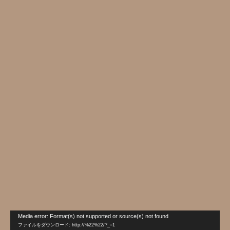
動
Media error: Format(s) not supported or source(s) not found
画
ファイルをダウンロード: http://%22%22/?_=1
プ