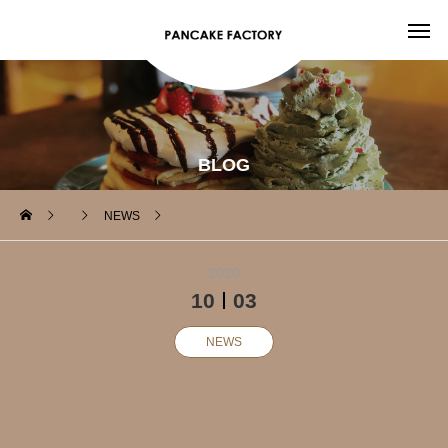
BLOG
NEWS
2020
10
03
NEWS