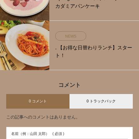
カダミアパンケーキ
NEWS
. 【お得な日替わりランチ】スター
ト！
コメント
0 コメント
0 トラックバック
この記事へのコメントはありません。
名前（例：山田 太郎）
( 必須 )