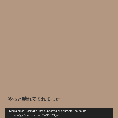
. やっと晴れてくれました️
動
Media error: Format(s) not supported or source(s) not found
画
ファイルをダウンロード: http://%22%22/?_=1
プ