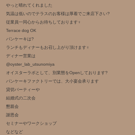
やっと晴れてくれました️
気温は低いのでテラスのお客様は厚着でご来店下さい?
従業員一同心からお待ちしております‍♀️
Terrace dog OK
パンケーキは?
ランチもディナーもお召し上がり頂けます‍♀️
ディナー営業は
@oyster_lab_utsunomiya
オイスターラボとして、別業態をOpenしております?
パンケーキファクトリーでは、大小宴会承ります
貸切パーティーや
結婚式の二次会
懇親会
謝恩会
セミナーやワークショップ
などなど