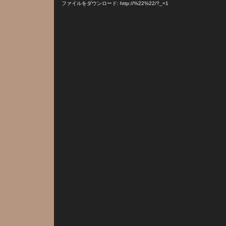
プ
ファイルをダウンロード: http://%22%22/?_=1
レ
ー
ヤ
ー