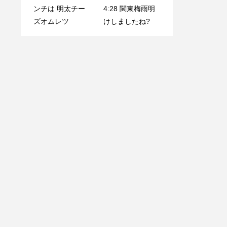
ンチは 明太チー
4:28 関東梅雨明
ズオムレツ
手掴みスタイルの
けしましたね?
. 本日の素敵なお
新感覚シーフード
客様