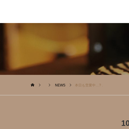
NEWS
本日も営業中…? .
1