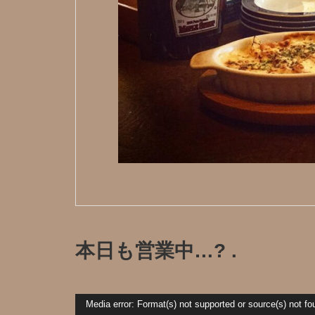
本日も営業中…? .
動
Media error: Format(s) not supported or source(s) not fo
画