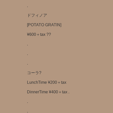
.
ドフィノア
[POTATO GRATIN]
¥600＋tax ??
.
.
.
コーラ?
LunchTime ¥200＋tax
DinnerTime ¥400＋tax .
.
.