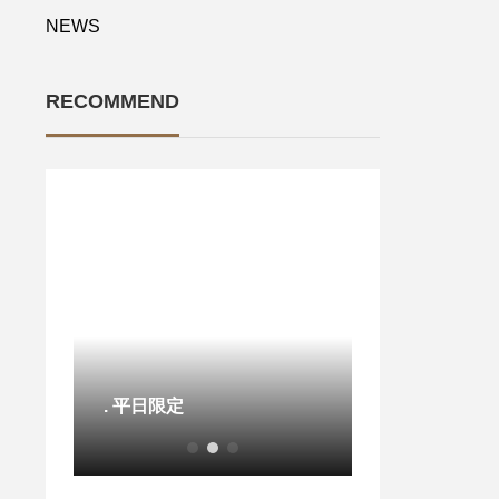
NEWS
RECOMMEND
本日の日替わり
ね?
. 平日限定️
ソースのグリル