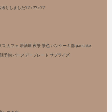
ました??‍♀️??‍♂️??
カフェ 居酒屋 夜景 景色 パンケーキ部 pancake
電話予約 バースデープレート サプライズ