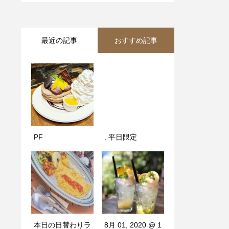
最近の記事
おすすめ記事
PF
. 平日限定️
. 平日限定️
テイクアウト
も随時承っており
ます‍♀
本日の日替わりラ
8月 01, 2020 @ 1