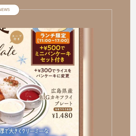
NEWS
快晴ですね
. 平日限定️