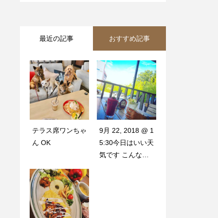
最近の記事
おすすめ記事
テラス席ワンちゃ
本日も営業中… .
9月 22, 2018 @ 1
ん OK‍
. . お外に大きな
5:30今日はいい天
クマさんが居るよ
気です️ こんな日
はテ