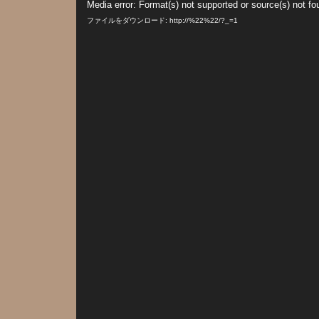
Media error: Format(s) not supported or source(s) not fo
画
プ
ファイルをダウンロード: http://%22%22/?_=1
レ
ー
ヤ
ー