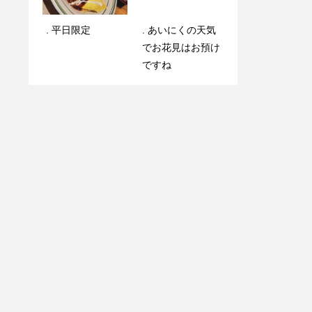
. 平日限定️
期間限定 Hallowe
. 平日限定️
. あいにくの天気️
enPancake
でお花見はお預け
ですね