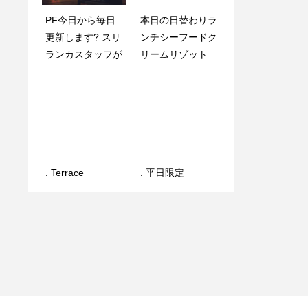
PF今日から毎日
ワンちゃんのお水
本日の日替わりラ
. 平日限定️
更新します? スリ
コーナーと、フォ
ンチシーフードク
ランカスタッフが
トスポットができ
リームリゾット
ました
. Terrace
. 平日限定️
本日の日替わりラ
シーフードドリア
ンチはハニーマス
【お得な日替わり
タードチキン
ランチ】