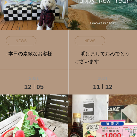
NEWS
NEWS
. 本日の素敵なお客様
⁡ ⁡ ⁡ ⁡ ⁡ 明けましておめでとう
ございます ⁡
2021
2021
12
05
11
12