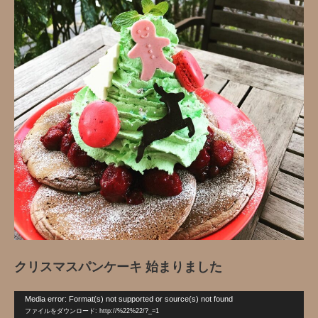
クリスマスパンケーキ 始まりました
動
Media error: Format(s) not supported or source(s) not found
画
ファイルをダウンロード: http://%22%22/?_=1
プ