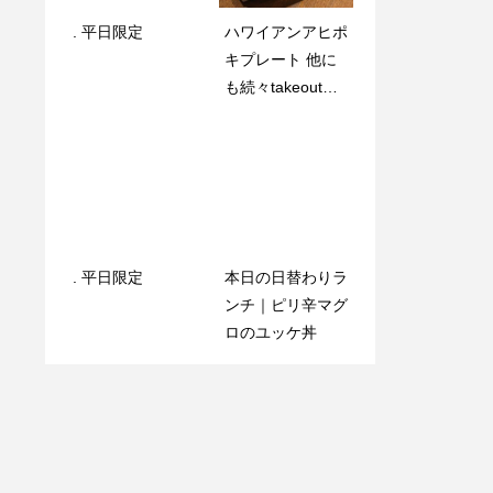
. 平日限定️
. 平日限定️
ハワイアンアヒポ
. 平日限定️
キプレート 他に
も続々takeout始
まってます
9月 21, 2018 @ 1
. ハイターッチ?️?
7:55インスタ新し
くはじめました?
. 平日限定️
本日の日替わりラ
10:00
ンチ｜ピリ辛マグ
ロのユッケ丼