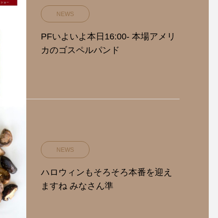
NEWS
PFいよいよ本日16:00- 本場アメリ
カのゴスペルパンド
NEWS
ハロウィンもそろそろ本番を迎え
ますね みなさん準