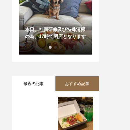
殊清掃
とちおとめパンケーキ 毎朝
10月 14, 2018
なります
苺農家直送のとちおとめ
営業中…? . . 
最近の記事
おすすめ記事