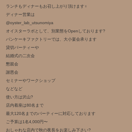
ランチもディナーもお召し上がり頂けます‍♀️
ディナー営業は
@oyster_lab_utsunomiya
オイスターラボとして、別業態をOpenしております?
パンケーキファクトリーでは、大小宴会承ります
貸切パーティーや
結婚式の二次会
懇親会
謝恩会
セミナーやワークショップ
などなど
使い方は沢山?️
店内着座は80名まで
最大120名までのパーティーに対応しております
ご予算は1名4,000円〜
おしゃれな店内で秋の夜長をお楽しみ下さい?