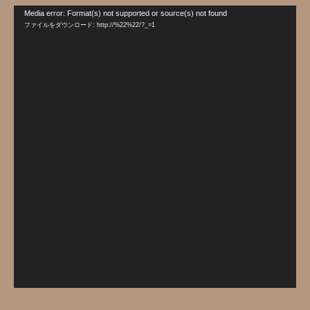
動
Media error: Format(s) not supported or source(s) not found
画
ファイルをダウンロード: http://%22%22/?_=1
プ
レ
ー
ヤ
ー