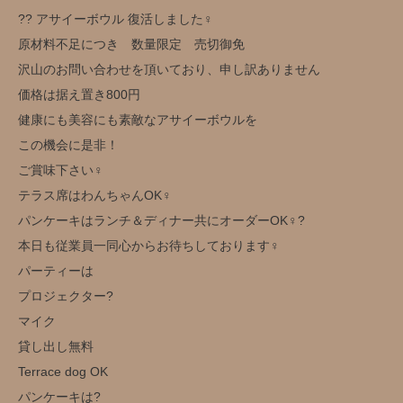
?? アサイーボウル 復活しました‍♀️
原材料不足につき 数量限定 売切御免️
沢山のお問い合わせを頂いており、申し訳ありません
価格は据え置き800円
健康にも美容にも素敵なアサイーボウルを
この機会に是非！
ご賞味下さい‍♀️
テラス席はわんちゃんOK‍♀️
パンケーキはランチ＆ディナー共にオーダーOK‍♀️?
本日も従業員一同心からお待ちしております‍♀️
パーティーは
プロジェクター?️
マイク
貸し出し無料️
Terrace dog OK
パンケーキは?