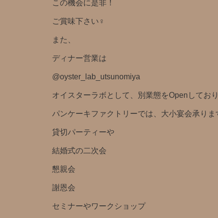
この機会に是非！
ご賞味下さい‍♀️
また、
ディナー営業は
@oyster_lab_utsunomiya
オイスターラボとして、別業態をOpenしており
パンケーキファクトリーでは、大小宴会承りま
貸切パーティーや
結婚式の二次会
懇親会
謝恩会
セミナーやワークショップ