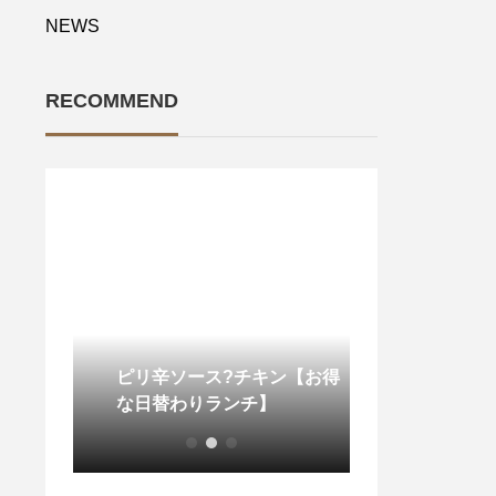
NEWS
RECOMMEND
 マカ
ピリ辛ソース?️チキン【お得
な日替わりランチ】
. 平日限定️