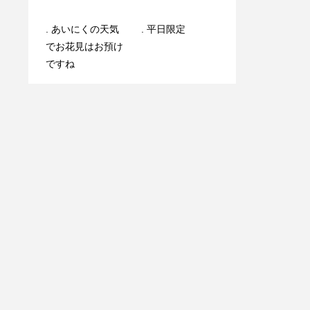
一緒に働いてくれ
. 平日限定️
. あいにくの天気️
るスタッフを募集
. 平日限定️
でお花見はお預け
しています
ですね