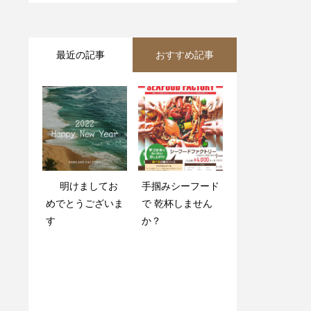
最近の記事
おすすめ記事
⁡ ⁡ ⁡ ⁡ ⁡ 明けましてお
. 平日限定️
手掴みシーフード
本日も営業中で
めでとうございま
で 乾杯しません
す️? ・
す ⁡
か？‍