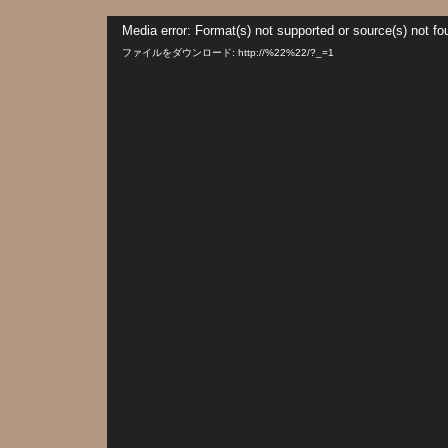
動
Media error: Format(s) not supported or source(s) not fo
画
プ
ファイルをダウンロード: http://%22%22/?_=1
レ
ー
ヤ
ー