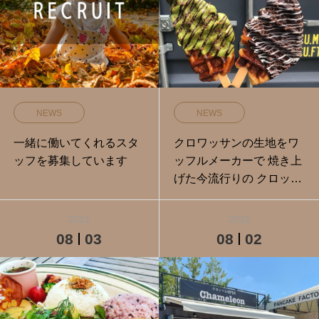
NEWS
NEWS
一緒に働いてくれるスタ
クロワッサンの生地をワ
ッフを募集しています
ッフルメーカーで 焼き上
げた今流行りの クロッフ
ル専門店
2021
2021
08
03
08
02