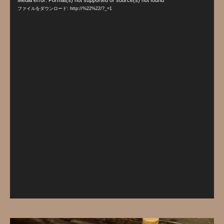
Media error: Format(s) not supported or source(s) not found
画
ファイルをダウンロード: http://%22%22/?_=1
プ
レ
ー
ヤ
ー