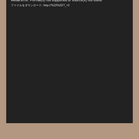
Media error: Format(s) not supported or source(s) not found
画
ファイルをダウンロード: http://%22%22/?_=2
プ
レ
ー
ヤ
ー