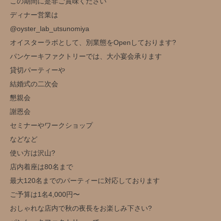
この期間に是非ご賞味ください
ディナー営業は
@oyster_lab_utsunomiya
オイスターラボとして、別業態をOpenしております?
パンケーキファクトリーでは、大小宴会承ります
貸切パーティーや
結婚式の二次会
懇親会
謝恩会
セミナーやワークショップ
などなど
使い方は沢山?️
店内着座は80名まで
最大120名までのパーティーに対応しております
ご予算は1名4,000円〜
おしゃれな店内で秋の夜長をお楽しみ下さい?