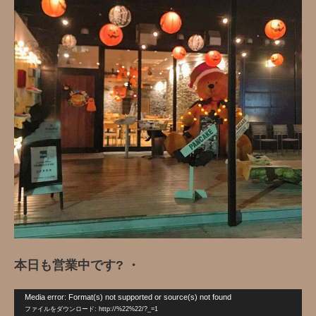
本日も営業中です️? ・
動
Media error: Format(s) not supported or source(s) not found
画
ファイルをダウンロード: http://%22%22/?_=1
プ