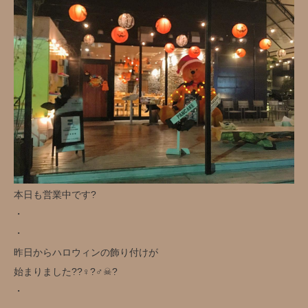
本日も営業中です️?
・
・
昨日からハロウィンの飾り付けが
始まりました??‍♀️?‍♂️☠?
・