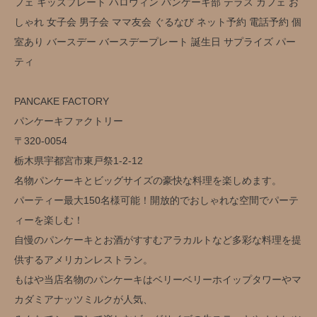
フェ キッズプレート ハロウィン パンケーキ部 テラス カフェ お
しゃれ 女子会 男子会 ママ友会 ぐるなび ネット予約 電話予約 個
室あり バースデー バースデープレート 誕生日 サプライズ パー
ティ
PANCAKE FACTORY
パンケーキファクトリー
〒320-0054
栃木県宇都宮市東戸祭1-2-12
名物パンケーキとビッグサイズの豪快な料理を楽しめます。
パーティー最大150名様可能！開放的でおしゃれな空間でパーテ
ィーを楽しむ！
自慢のパンケーキとお酒がすすむアラカルトなど多彩な料理を提
供するアメリカンレストラン。
もはや当店名物のパンケーキはベリーベリーホイップタワーやマ
カダミアナッツミルクが人気、