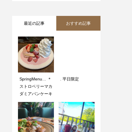
最近の記事
おすすめ記事
SpringMenu… ＊
一緒に働いてくれ
. 平日限定️
. 平日限定️
ストロベリーマカ
るスタッフを募集
ダミアパンケーキ
しています