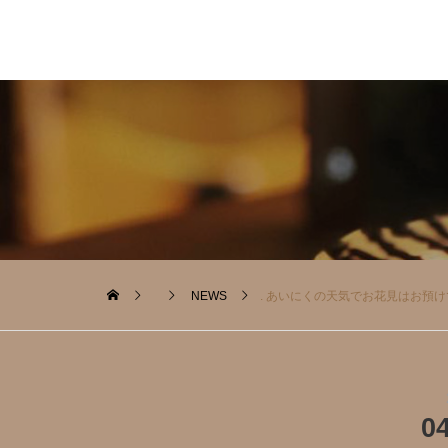
NEWS
. あいにくの天気️でお花見はお預
0