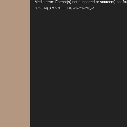
Media error: Format(s) not supported or source(s) not fo
画
プ
ファイルをダウンロード: http://%22%22/?_=1
レ
ー
ヤ
ー