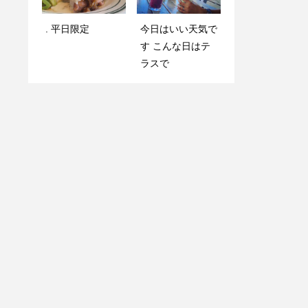
. 平日限定️
4月 11, 2020 @ 1
今日はいい天気で
. 平日限定️
4:55ハワイアンア
す️ こんな日はテ
ヒポキプレート
ラスで
他にも