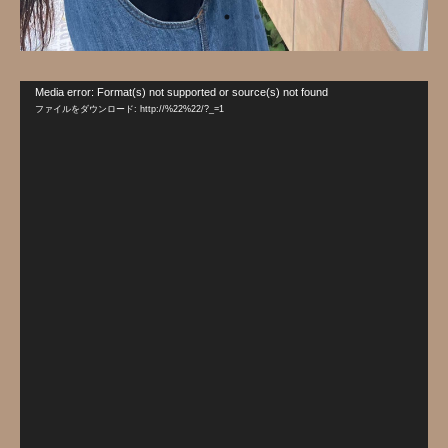
動
Media error: Format(s) not supported or source(s) not found
画
ファイルをダウンロード: http://%22%22/?_=1
プ
レ
ー
ヤ
ー