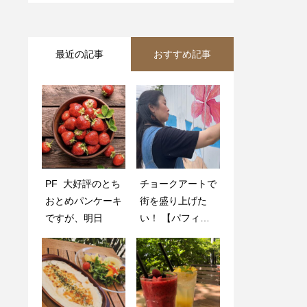
最近の記事
おすすめ記事
PF 大好評のとち
. 平日限定️
チョークアートで
. 平日限定️
おとめパンケーキ
街を盛り上げた
ですが、明日
い！ 【パフィン
フォトスポット制
作プロジェク
ト?】
． 本日の素敵な
ワンちゃんとの食