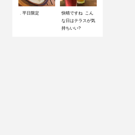
お客様
事も安心です
. 平日限定️
快晴ですね こん
な日はテラスが気
持ちいい?