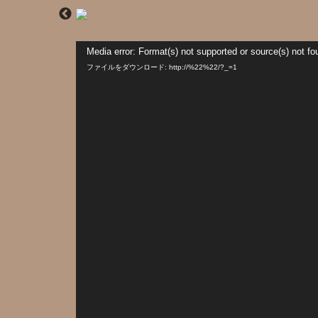
動
Media error: Format(s) not supported or source(s) not fo
画
プ
ファイルをダウンロード: http://%22%22/?_=1
レ
ー
ヤ
ー