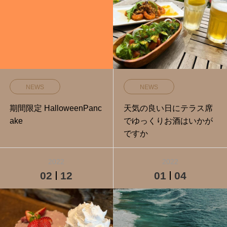
NEWS
NEWS
期間限定 HalloweenPanc
天気の良い日にテラス席
ake
でゆっくりお酒はいかが
ですか️
2022
2022
02
12
01
04