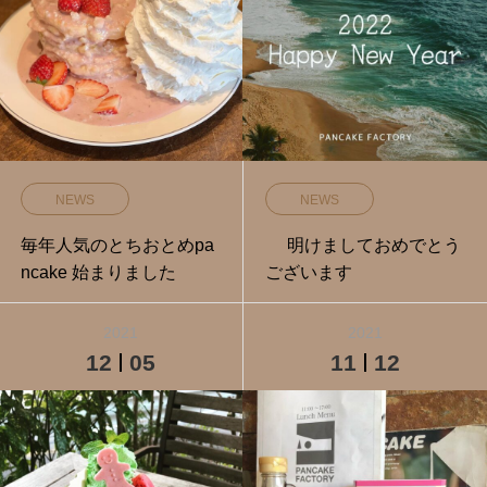
NEWS
NEWS
毎年人気のとちおとめpa
⁡ ⁡ ⁡ ⁡ ⁡ 明けましておめでとう
ncake 始まりました
ございます ⁡
2021
2021
12
05
11
12