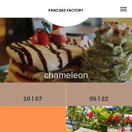
chameleon
2022
2022
10
07
05
22