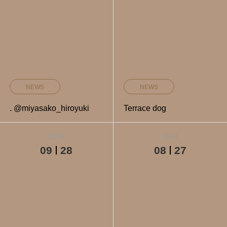
NEWS
NEWS
. @miyasako_hiroyuki
Terrace dog
2024
2024
09
28
08
27