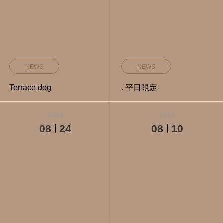
NEWS
NEWS
Terrace dog
. 平日限定️
2024
2024
08
24
08
10