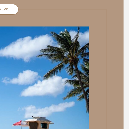
NEWS
本日も営業中 . . . ?Lunch Ti
本日の日替わりランチ
me? . SODA & SMOOTHIE .
ッコリーとチキンのク
?¥
パスタ