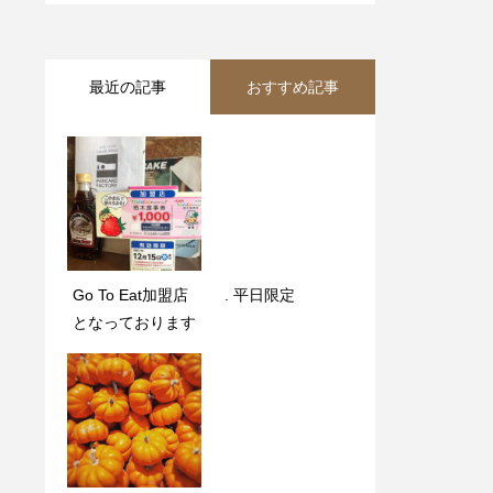
最近の記事
おすすめ記事
Go To Eat加盟店
本日の日替わりラ
. 平日限定️
パンケーキファク
となっております‍
ンチ｜サーモンケ
トリーでは大小宴
サディーヤ
会承ります