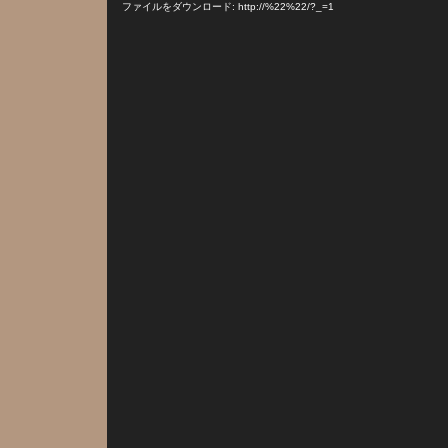
プ
ファイルをダウンロード: http://%22%22/?_=1
レ
ー
ヤ
ー