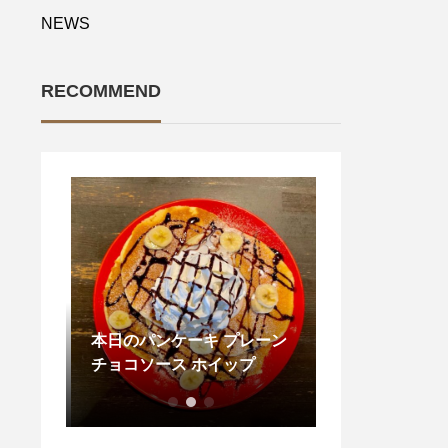
NEWS
RECOMMEND
 ブロ
本日のパンケーキ プレーン
本日も営業中 . . .
リーム
チョコソース ホイップ
me? . SODA &
?¥