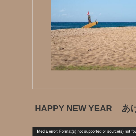
HAPPY NEW YEAR
動
Media error: Format(s) not supported or source(s) not fo
画