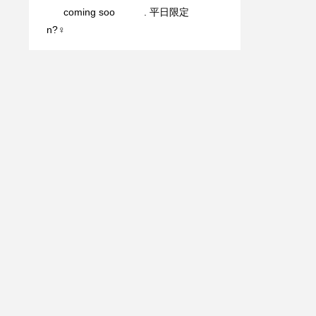
coming soo
. 平日限定️
n?‍♀️️
期間限定メニュー
本日の日替わりラ
はみんなが大好き
ンチは・シーフー
苺です️ 新型コ
ドのオイルスパ