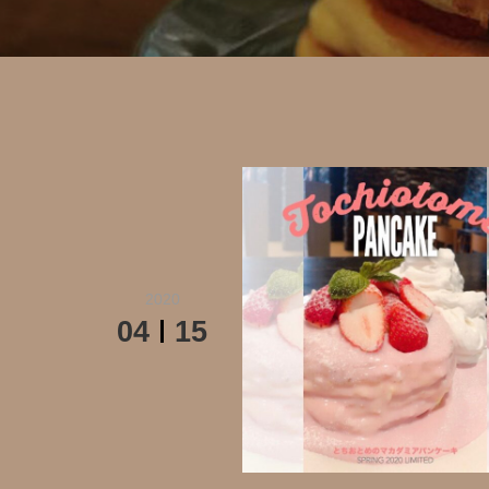
2020
04
15