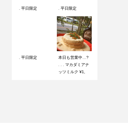
. 平日限定️
本日の日替わりラ
. 平日限定️
. 平日限定️
ンチ｜てりたまチ
キン丼
. 平日限定️
本日も営業中…?
. . . マカダミアナ
本日の素敵なお客
ッツミルク ¥1,
. 平日限定️
様 ネロくん