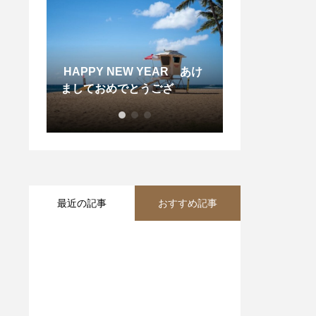
YEAR あけ
当店大人気のアヒポキプレー
うござ
ト
. 平日限定
最近の記事
おすすめ記事