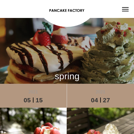
spring
2021
2021
05
15
04
27