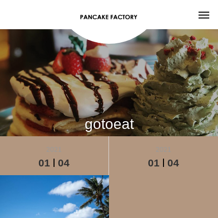
gotoeat
2021
2021
01
04
01
04