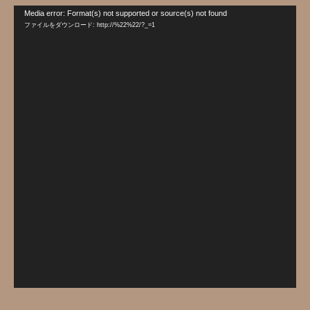
動
Media error: Format(s) not supported or source(s) not found
画
ファイルをダウンロード: http://%22%22/?_=1
プ
レ
ー
ヤ
ー